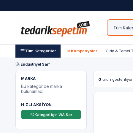
Tüm Kategoriler
Kampanyalar
Gıda & Temel 
/
Endüstriyel Sarf
MARKA
0
ürün gösteriliyor
Bu kategoride marka
bulunamadı.
HIZLI AKSIYON
Kategori için WA Sor