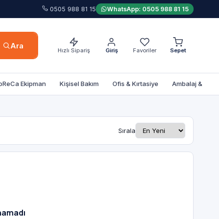
0505 988 81 15
WhatsApp: 0505 988 81 15
Ara
Hızlı Sipariş
Giriş
Favoriler
Sepet
oReCa Ekipman
Kişisel Bakım
Ofis & Kırtasiye
Ambalaj & Poşe
Sırala
unamadı