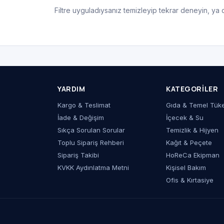
Filtre uyguladıysanız temizleyip tekrar deneyin, ya
YARDIM
KATEGORILER
Kargo & Teslimat
Gıda & Temel Tük
İade & Değişim
İçecek & Su
Sıkça Sorulan Sorular
Temizlik & Hijyen
Toplu Sipariş Rehberi
Kağıt & Peçete
Sipariş Takibi
HoReCa Ekipman
KVKK Aydınlatma Metni
Kişisel Bakım
Ofis & Kırtasiye