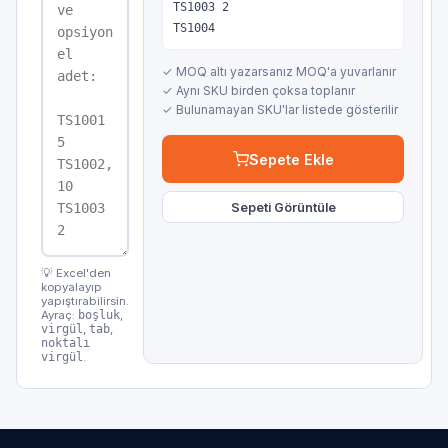
TS1003 2

TS1004
✓ MOQ altı yazarsanız MOQ'a yuvarlanır
✓ Aynı SKU birden çoksa toplanır
✓ Bulunamayan SKU'lar listede gösterilir
Sepete Ekle
Sepeti Görüntüle
💡 Excel'den
kopyalayıp
yapıştırabilirsin.
Ayraç:
boşluk
,
virgül
,
tab
,
noktalı
virgül
.